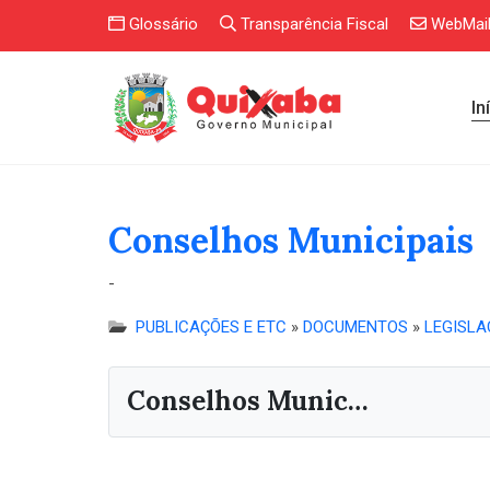
Glossário
Transparência Fiscal
WebMai
In
Conselhos Municipais
-
PUBLICAÇÕES E ETC
»
DOCUMENTOS
»
LEGISLA
Conselhos Municipais