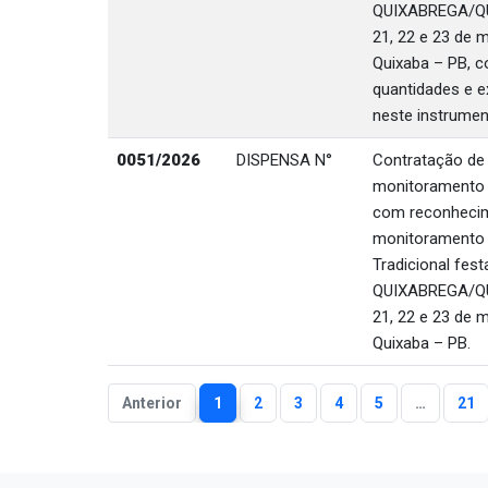
QUIXABREGA/QU
21, 22 e 23 de 
Quixaba – PB, 
quantidades e e
neste instrumen
0051/2026
DISPENSA N°
Contratação de
monitoramento 
com reconhecim
monitoramento l
Tradicional fest
QUIXABREGA/QU
21, 22 e 23 de 
Quixaba – PB.
Anterior
1
2
3
4
5
…
21