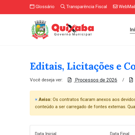
Glossário
Transparência Fiscal
WebMai
In
Editais, Licitações e C
Você deseja ver:
/
Processos de 2026
×
Aviso:
Os contratos ficaram anexos aos devidos p
conteúdo a ser carregado de fontes externas. Qua
Data Inicial
Data Final