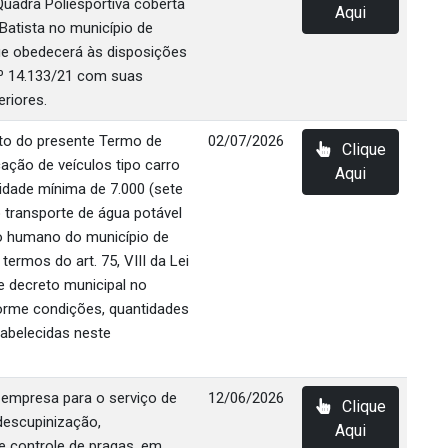
uadra Poliesportiva coberta
Aqui
Batista no município de
ue obedecerá às disposições
nº 14.133/21 com suas
eriores.
eto do presente Termo de
02/07/2026
Clique
cação de veículos tipo carro
Aqui
dade mínima de 7.000 (sete
 o transporte de água potável
 humano do município de
ermos do art. 75, VIII da Lei
e decreto municipal no
orme condições, quantidades
tabelecidas neste
 empresa para o serviço de
12/06/2026
Clique
descupinização,
Aqui
e controle de pragas, em