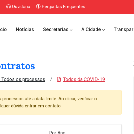
l
Ouvidoria
Perguntas Frequentes
ício
Notícias
Secretarias
A Cidade
Transpar
ontratos
/
Todos os processos
Todos da COVID-19
rocessos até a data limite. Ao clicar, verificar o
lquer dúvida entrar em contato.
Por Ano