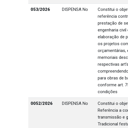
053/2026
DISPENSA No
Constitui o obj
referência cont
prestação de se
engenharia civil
elaboração de p
os projetos co
orçamentárias, 
memoriais descr
respectivas art’
compreendendo p
para obras de b
conforme art. 75
condições
0052/2026
DISPENSA No
Constitui o obj
Referência a c
transmissão e 
Tradicional fest