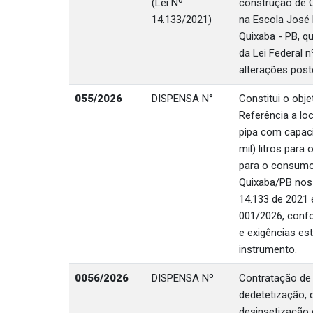
(Lei Nº
construção de Q
14.133/2021)
na Escola José 
Quixaba - PB, q
da Lei Federal 
alterações post
055/2026
DISPENSA N°
Constitui o obj
Referência a lo
pipa com capaci
mil) litros para
para o consumo
Quixaba/PB nos t
14.133 de 2021 
001/2026, conf
e exigências es
instrumento.
0056/2026
DISPENSA Nº
Contratação de
dedetetização, 
desinsetização 