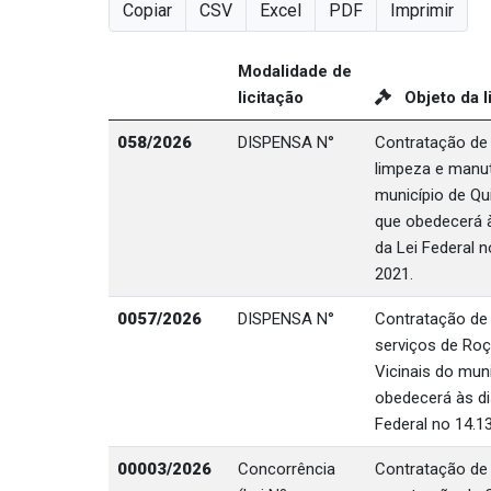
Copiar
CSV
Excel
PDF
Imprimir
Modalidade de
licitação
Objeto da l
058/2026
DISPENSA N°
Contratação de
limpeza e manu
município de Qu
que obedecerá às
da Lei Federal n
2021.
0057/2026
DISPENSA N°
Contratação de
serviços de Ro
Vicinais do mun
obedecerá às dis
Federal no 14.13
00003/2026
Concorrência
Contratação de