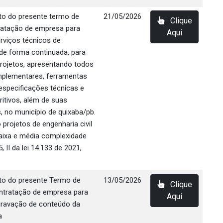
eto do presente termo de
21/05/2026
Clique
ratação de empresa para
Aqui
rviços técnicos de
 de forma continuada, para
rojetos, apresentando todos
mplementares, ferramentas
especificações técnicas e
itivos, além de suas
s, no município de quixaba/pb.
rojetos de engenharia civil
aixa e média complexidade
, II da lei 14.133 de 2021,
eto do presente Termo de
13/05/2026
Clique
ontratação de empresa para
Aqui
gravação de conteúdo da
a