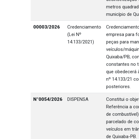
metros quadrad
município de Qu
00003/2026
Credenciamento
Credenciamento
(Lei Nº
empresa para f
14.133/2021)
peças para man
veículos/máquin
Quixaba/PB, co
constantes no t
que obedecerá à
nº 14.133/21 c
posteriores.
N°0054/2026
DISPENSA
Constitui o obj
Referência a c
de combustível)
parcelado de c
veículos em trân
de Quixaba-PB.