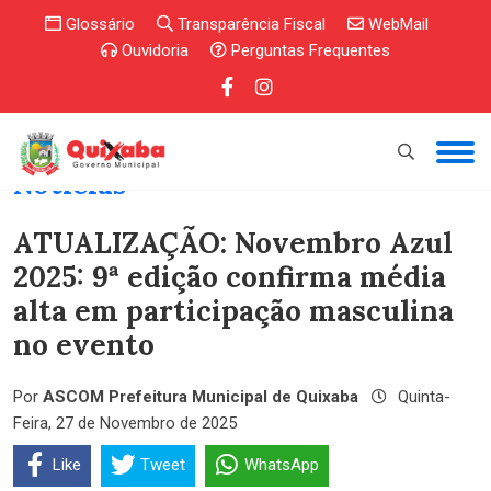
Glossário
Transparência Fiscal
WebMail
Ouvidoria
Perguntas Frequentes
Notícias
ATUALIZAÇÃO: Novembro Azul
2025: 9ª edição confirma média
alta em participação masculina
no evento
Por
ASCOM Prefeitura Municipal de Quixaba
Quinta-
Feira, 27 de Novembro de 2025
Like
Tweet
WhatsApp