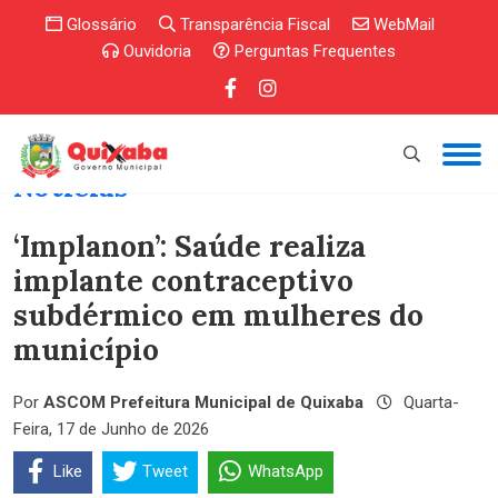
Glossário
Transparência Fiscal
WebMail
Ouvidoria
Perguntas Frequentes
Notícias
‘Implanon’: Saúde realiza
implante contraceptivo
subdérmico em mulheres do
município
Por
ASCOM Prefeitura Municipal de Quixaba
Quarta-
Feira, 17 de Junho de 2026
Like
Tweet
WhatsApp