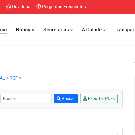
l
Ouvidoria
Perguntas Frequentes
ício
Notícias
Secretarias
A Cidade
Transpar
CAL
»
RGF
»
Buscar
Exportar PDFs