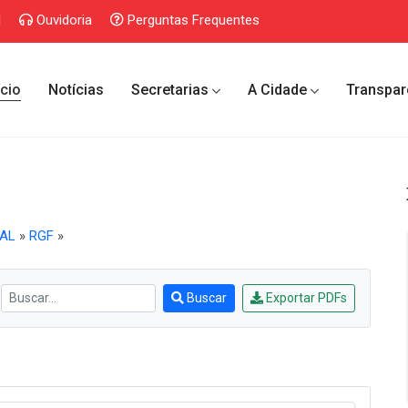
l
Ouvidoria
Perguntas Frequentes
ício
Notícias
Secretarias
A Cidade
Transpar
CAL
»
RGF
»
Buscar
Exportar PDFs