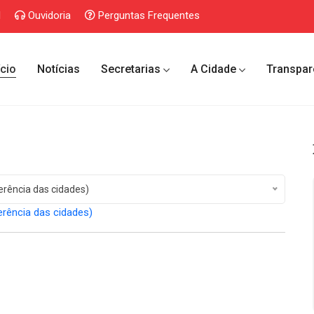
l
Ouvidoria
Perguntas Frequentes
ício
Notícias
Secretarias
A Cidade
Transpar
erência das cidades)
erência das cidades)