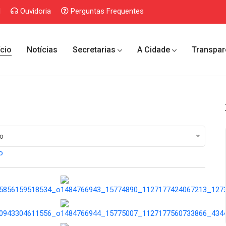
l
Ouvidoria
Perguntas Frequentes
ício
Notícias
Secretarias
A Cidade
Transpar
to
o