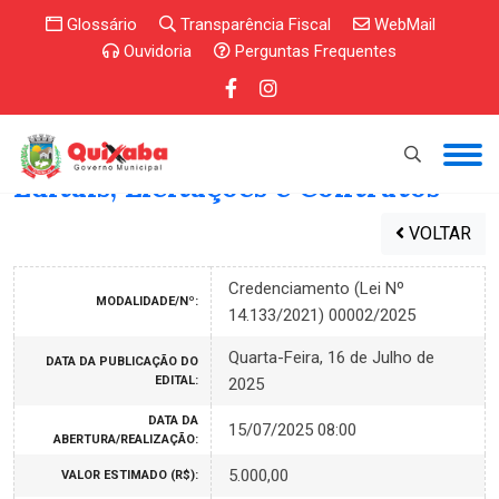
Glossário
Transparência Fiscal
WebMail
Ouvidoria
Perguntas Frequentes
Editais, Licitações e Contratos
VOLTAR
Credenciamento (Lei Nº
MODALIDADE/Nº:
14.133/2021) 00002/2025
Quarta-Feira, 16 de Julho de
DATA DA PUBLICAÇÃO DO
EDITAL:
2025
DATA DA
15/07/2025 08:00
ABERTURA/REALIZAÇÃO:
5.000,00
VALOR ESTIMADO (R$):