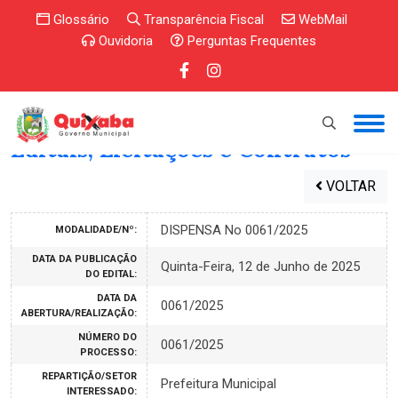
Glossário
Transparência Fiscal
WebMail
Ouvidoria
Perguntas Frequentes
Editais, Licitações e Contratos
VOLTAR
DISPENSA No 0061/2025
MODALIDADE/Nº:
DATA DA PUBLICAÇÃO
Quinta-Feira, 12 de Junho de 2025
DO EDITAL:
DATA DA
0061/2025
ABERTURA/REALIZAÇÃO:
NÚMERO DO
0061/2025
PROCESSO:
REPARTIÇÃO/SETOR
Prefeitura Municipal
INTERESSADO: