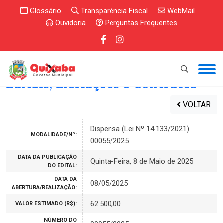
Glossário
Transparência Fiscal
WebMail
Ouvidoria
Perguntas Frequentes
Editais, Licitações e Contratos
VOLTAR
Dispensa (Lei Nº 14.133/2021)
MODALIDADE/Nº:
00055/2025
DATA DA PUBLICAÇÃO
Quinta-Feira, 8 de Maio de 2025
DO EDITAL:
DATA DA
08/05/2025
ABERTURA/REALIZAÇÃO:
62.500,00
VALOR ESTIMADO (R$):
NÚMERO DO