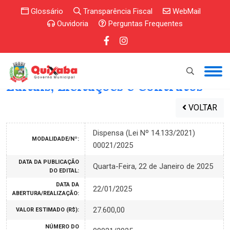
Glossário
Transparência Fiscal
WebMail
Ouvidoria
Perguntas Frequentes
Editais, Licitações e Contratos
VOLTAR
Dispensa (Lei Nº 14.133/2021)
MODALIDADE/Nº:
00021/2025
DATA DA PUBLICAÇÃO
Quarta-Feira, 22 de Janeiro de 2025
DO EDITAL:
DATA DA
22/01/2025
ABERTURA/REALIZAÇÃO:
27.600,00
VALOR ESTIMADO (R$):
NÚMERO DO